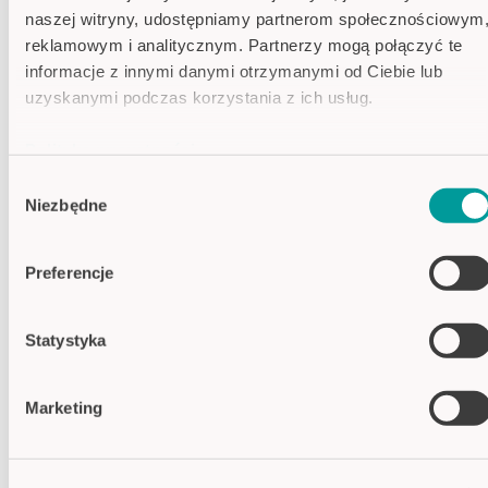
naszej witryny, udostępniamy partnerom społecznościowym
reklamowym i analitycznym. Partnerzy mogą połączyć te
informacje z innymi danymi otrzymanymi od Ciebie lub
uzyskanymi podczas korzystania z ich usług.
Przełącznik o wielu zastosowaniach
Polityka prywatności
Aktualności 03/04/2019
: Nowa generacja
przełączników, które mogą funkcjonować jako
Imprint
Wybór
czujniki i urządzenia wyjściowe, zmieniają
Niezbędne
zgody
produkcję przemysłową w wielu obszarach.
+ Dowiedz się więcej
Preferencje
Statystyka
Marketing