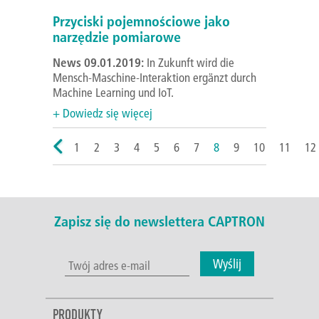
Przyciski pojemnościowe jako
narzędzie pomiarowe
News 09.01.2019:
In Zukunft wird die
Mensch-Maschine-Interaktion ergänzt durch
Machine Learning und IoT.
+ Dowiedz się więcej
1
2
3
4
5
6
7
8
9
10
11
12
Zapisz się do newslettera CAPTRON
Wyślij
PRODUKTY