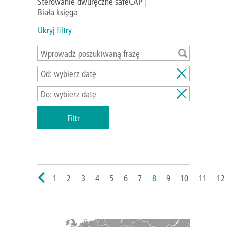
Sterowanie dwuręczne safeCAP
Biała księga
Ukryj filtry
1
2
3
4
5
6
7
8
9
10
11
12