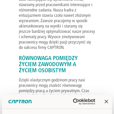
stawiamy przed pracownikami interesujące i
różnorodne zadania. Nasza kadra z
entuzjazmem stawia czoła nawet złożonym
wyzwaniom. Zawsze pracujemy w sposób
ukierunkowany na wyniki i staramy się
jeszcze bardziej optymalizować nasze procesy
i schematy pracy. Wysoce zmotywowani
pracownicy mogą dzięki pasji przyczynić się
do sukcesu firmy CAPTRON.
RÓWNOWAGA POMIĘDZY
ŻYCIEM ZAWODOWYM A
ŻYCIEM OSOBISTYM
Dzięki elastycznym godzinom pracy nasi
pracownicy mogą znaleźć równowagę
pomiędzy pracą a życiem prywatnym. Czas
pracy zależy od codziennych obowiązków i
zakresu pracy. W przypadku 5-dniowego
tygodnia pracy wszyscy pracownicy otrzymują
30 dni urlopu rocznie.