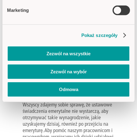
ZARZĄDZANIE ZDROWIEM
Marketing
Firma CAPTRON jest zdrową firmą, w
podwójnym znaczeniu tego słowa. Kluczowe
znaczenie ma dla nas ciągły i zrównoważony
Pokaż szczegóły
rozwój. Naszą największą siłą są bowiem nasi
pracownicy. Bardzo ważne jest dla nas, aby
zapewnić naszym pracownikom zdrowe
Zezwól na wszystkie
środowisko pracy i przyjemną atmosferę.
Dlatego też oferujemy dostęp do prywatnej
Zezwól na wybór
opieki medycznej oraz systemu Multisport.
ZAKŁADOWY PROGRAM
Odmowa
EMERYTALNY
Wszyscy zdajemy sobie sprawę, że ustawowe
świadczenia emerytalne nie wystarczą, aby
otrzymywać takie wynagrodzenie, jakie
uzyskujemy dzisiaj, również po przejściu na
emeryturę. Aby pomóc naszym pracownicom i
pracownikom, wspieramy ich dzięki udziałowi