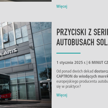
Więcej
PRZYCISKI Z SER
AUTOBUSACH SOL
1 stycznia 2025 r. | 6 MINUT
Od ponad dwóch dekad
dostarc
CAPTRON do wiodących mare
europejskiego producenta autobu
się w praktyce?
Więcej