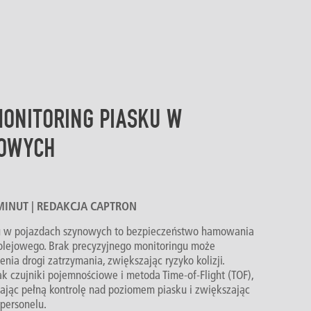
ONITORING PIASKU W
NOWYCH
0 MINUT | REDAKCJA CAPTRON
u w pojazdach szynowych to bezpieczeństwo hamowania
kolejowego. Brak precyzyjnego monitoringu może
nia drogi zatrzymania, zwiększając ryzyko kolizji.
k czujniki pojemnościowe i metoda Time-of-Flight (TOF),
iając pełną kontrolę nad poziomem piasku i zwiększając
personelu.