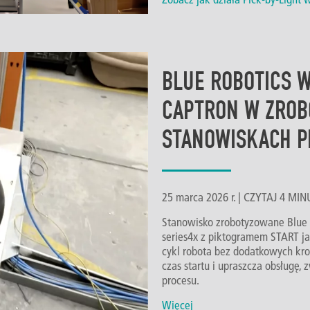
BLUE ROBOTICS 
CAPTRON W ZRO
STANOWISKACH 
25 marca 2026 r. | CZYTAJ 4 M
Stanowisko zrobotyzowane Blue
series4x z piktogramem START ja
cykl robota bez dodatkowych krok
czas startu i upraszcza obsługę,
procesu.
Więcej