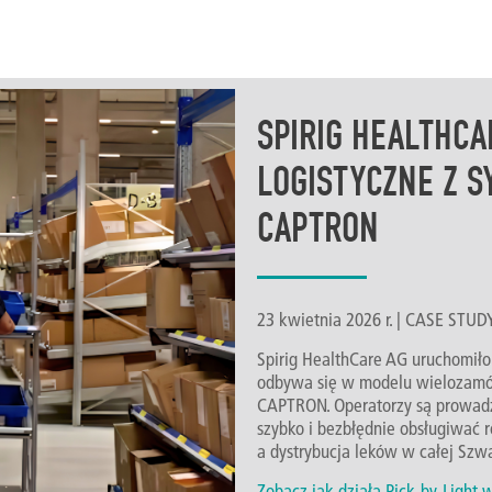
SPIRIG HEALTHC
LOGISTYCZNE Z S
CAPTRON
23 kwietnia 2026 r. | CASE STUD
Spirig HealthCare AG uruchomiło
odbywa się w modelu wielozamó
CAPTRON. Operatorzy są prowadz
szybko i bezbłędnie obsługiwać
a dystrybucja leków w całej Szwa
Zobacz jak działa Pick-by-Light