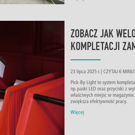
ZOBACZ JAK WEL
KOMPLETACJI ZAM
23 lipca 2025 r. | CZYTAJ 6 MI
Pick-By-Light to system kompleta
np. paski LED oraz przyciski z 
właściwych miejsc w magazynie. D
zwiększa efektywność pracy.
Więcej