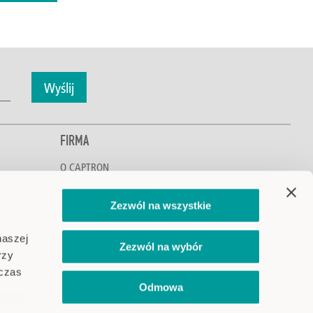
Wyślij
FIRMA
O CAPTRON
Poznaj CAPTRON
Ochrona środowiska i klimatu
Zezwól na wszystkie
Kariera
Lokalizacje
naszej
Zezwól na wybór
Aktualności i wydarzenia
rzy
dczas
Odmowa
Odwiedź CAPTRON na