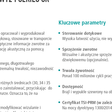
Kluczowe parametry
y opracował i wyprodukował
Sterowanie dotykowe
tykową, stosowane w transporcie
Wysoka łatwość użycia, nie w
optyczne informacje zwrotne za
ację akustyczną za pomocą
Sprzężenie zwrotne
Wizualne i akustyczne sprzęże
dźwiękowemu (opcjonalnie).
nnego, długotrwałego
tremalną trwałość, niezawodność
Trwała żywotność
Ponad 100 milionów cykli prac
óżnych średnicach (30, 34 i 35
Dostępność
wo zainstalować, przyciskając do
Brajl i wypukłe szewrony na o
urze. Oznacza to, że na
Certyfikat TSI-PRM (w zależ
zmodyfikować wizulanie i
Na mocy dyrektywy 1300/2014