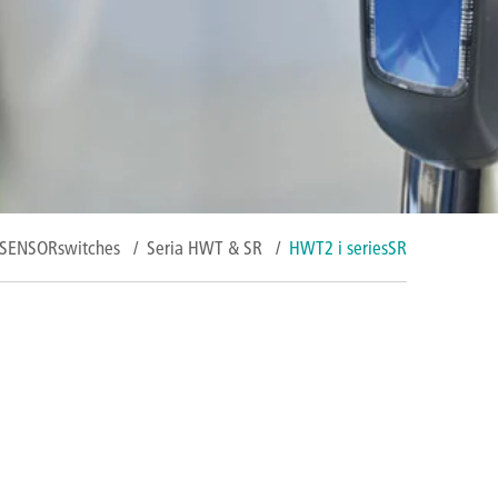
 SENSORswitches
/
Seria HWT & SR
/
HWT2 i seriesSR