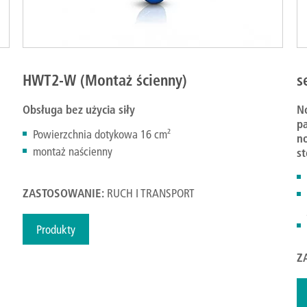
HWT2-W (Montaż ścienny)
s
Obsługa bez użycia siły
N
pa
Powierzchnia dotykowa 16 cm²
n
montaż naścienny
st
ZASTOSOWANIE:
RUCH I TRANSPORT
Produkty
Z