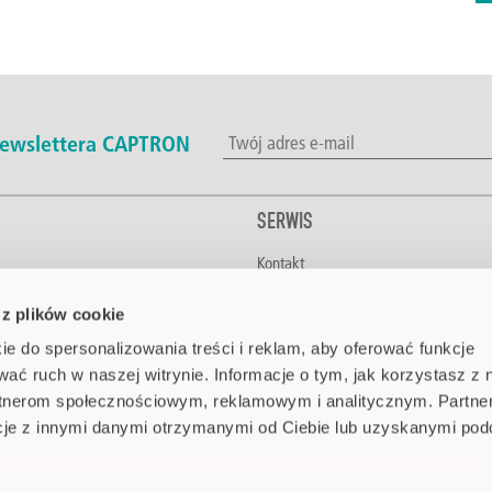
 newslettera CAPTRON
SERWIS
Kontakt
napoje
Do pobrania
 z plików cookie
CAPTRON na świecie
a budynków
Media
ie do spersonalizowania treści i reklam, aby oferować funkcje
ka
FAQ
wać ruch w naszej witrynie. Informacje o tym, jak korzystasz z 
tnicza
rtnerom społecznościowym, reklamowym i analitycznym. Partne
medyczna i farmaceutyczna
cje z innymi danymi otrzymanymi od Ciebie lub uzyskanymi po
cjalne
a przemysłowa