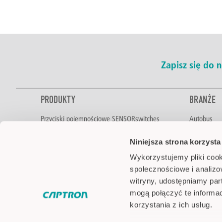
Zapisz się do
PRODUKTY
BRANŻE
Przyciski pojemnościowe SENSORswitches
Autobus
Sterowanie dwuręczne
Żywność i 
Niniejsza strona korzysta
Czujniki poziomu
Automotive
Czujniki optyczne
Technologi
Wykorzystujemy pliki cook
Sygnalizacja LED
Intralogisty
społecznościowe i analizo
Pick-by-Light
Technika lo
witryny, udostępniamy pa
Akcesoria
Inżynieria 
mogą połączyć te informa
Pojazdy spe
korzystania z ich usług.
Automatyk