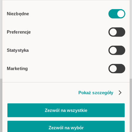
Polityka prywatności
Wybór
Imprint
Niezbędne
zgody
Preferencje
Statystyka
ModernLog 2025
3-5 CZERWCA 2025
Marketing
Zapisz się do newslettera CAPTRON
Pokaż szczegóły
Wyślij
Zezwól na wszystkie
PRODUKTY
Zezwól na wybór