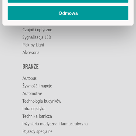
Przyciski pojemnościowe SENSORswitches
Odmowa
Sterowanie dwuręczne
Czujniki poziomu
Czujniki optyczne
Sygnalizacja LED
Pick-by-Light
Akcesoria
BRANŻE
Autobus
Żywność i napoje
Automotive
Technologia budynków
Intralogistyka
Technika lotnicza
Inżynieria medyczna i farmaceutyczna
Pojazdy specjalne