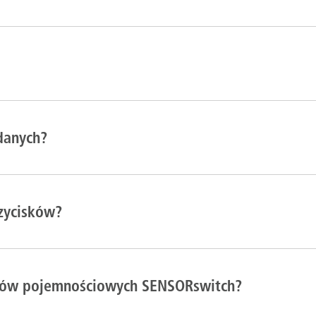
 danych?
rzycisków?
isków pojemnościowych SENSORswitch?