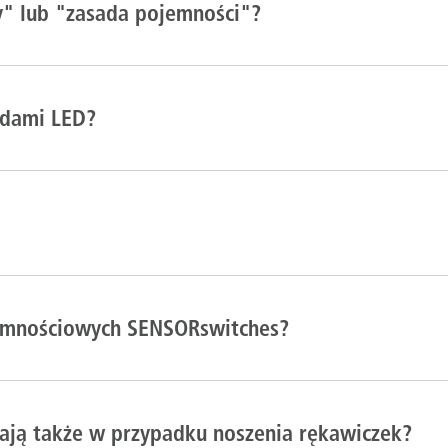
" lub "zasada pojemności"?
odami LED?
ojemnościowych SENSORswitches?
łają także w przypadku noszenia rękawiczek?