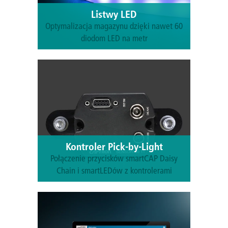
Listwy LED
Optymalizacja magazynu dzięki nawet 60
diodom LED na metr
Dowiedz się więcej
Kontroler Pick-by-Light
Połączenie przycisków smartCAP Daisy
Chain i smartLEDów z kontrolerami
Dowiedz się więcej