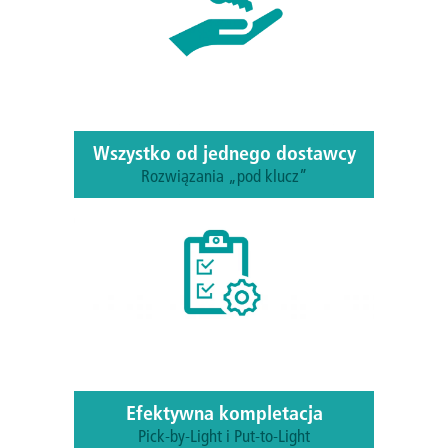
Wszystko od jednego dostawcy
Rozwiązania „pod klucz”
CAPTRON dostarcza zarówno
oprogramowanie, jak i sprzęt. Wdrażamy,
integrujemy i przekazujemy Państwu
gotowy do użycia system.
Efektywna kompletacja
Pick-by-Light i Put-to-Light