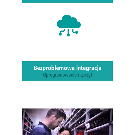
Cyfrowe sterowanie, wizualne
wskazówki i dynamiczne prowadzenie
tras zwiększają wydajność kompletacji
nawet o 50%.
Bezproblemowa integracja
Oprogramowanie i sprzęt
Nasze rozwiązania można elastycznie
zintegrować z każdym magazynem, by
dostarczać dane w czasie rzeczywistym
do Twojego systemu WMS lub ERP.