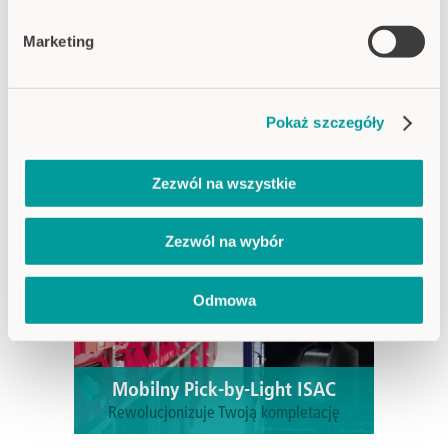
Marketing
Kompletacja z wykorzystaniem
Pokaż szczegóły
Pick-by-Light
Jak działa Pick-by-Light?
Dowiedz się więcej z filmu.
Zezwól na wszystkie
Zobacz wideo
Zezwól na wybór
Odmowa
Mobilny Pick-by-Light ISAC
Rewolucjonizuje Twoją kompletację
Dowiedz się więcej z filmu.