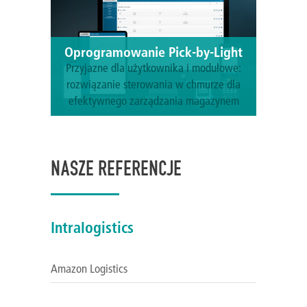
Oprogramowanie Pick-by-Light
Przyjazne dla użytkownika i modułowe:
rozwiązanie sterowania w chmurze dla
efektywnego zarządzania magazynem
Dowiedz się więcej
NASZE REFERENCJE
Intralogistics
Amazon Logistics