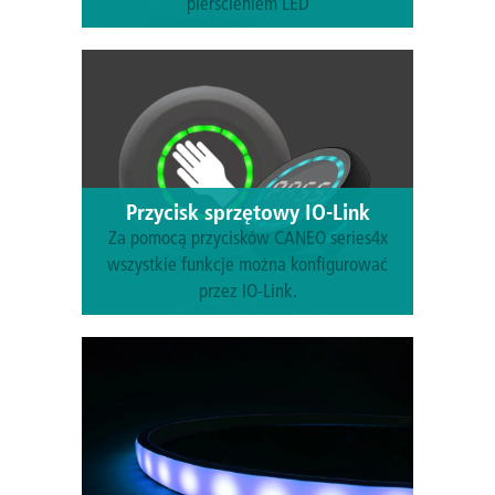
pierścieniem LED
Dowiedz się więcej
Przycisk sprzętowy IO-Link
Za pomocą przycisków CANEO series4x
wszystkie funkcje można konfigurować
przez IO-Link.
Dowiedz się więcej