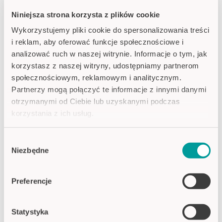
Niniejsza strona korzysta z plików cookie
Filmy
Wykorzystujemy pliki cookie do spersonalizowania treści
i reklam, aby oferować funkcje społecznościowe i
analizować ruch w naszej witrynie. Informacje o tym, jak
korzystasz z naszej witryny, udostępniamy partnerom
społecznościowym, reklamowym i analitycznym.
Partnerzy mogą połączyć te informacje z innymi danymi
otrzymanymi od Ciebie lub uzyskanymi podczas
korzystania z ich usług.
Polityka prywatności
Wybór
Imprint
Niezbędne
zgody
Co oznacza Pick-by-Light?
Kompletacja wydajna i bezbłędna
Preferencje
Dowiedz się więcej z filmu.
Zobacz wideo
Statystyka