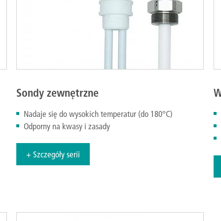
Sondy zewnętrzne
W
Nadaje się do wysokich temperatur (do 180°C)
Od​​porny na kwasy i zasady​​​​​
+ Szczegóły serii