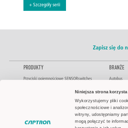
+ Szczegóły serii
Zapisz się do
PRODUKTY
BRANŻE
Przyciski pojemnościowe SENSORswitches
Autobus
Sterowanie dwuręczne
Żywność i 
Niniejsza strona korzysta
Czujniki poziomu
Automotive
Czujniki optyczne
Technologi
Wykorzystujemy pliki cook
Sygnalizacja LED
Intralogisty
społecznościowe i analizo
Pick-by-Light
Technika lo
witryny, udostępniamy pa
Akcesoria
Inżynieria 
mogą połączyć te informa