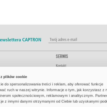
 newslettera CAPTRON
SERWIS
Kontakt
napoje
Do pobrania
 z plików cookie
CAPTRON na świecie
a budynków
Media
ie do spersonalizowania treści i reklam, aby oferować funkcje
ka
FAQ
wać ruch w naszej witrynie. Informacje o tym, jak korzystasz z 
tnicza
rtnerom społecznościowym, reklamowym i analitycznym. Partne
medyczna i farmaceutyczna
cje z innymi danymi otrzymanymi od Ciebie lub uzyskanymi po