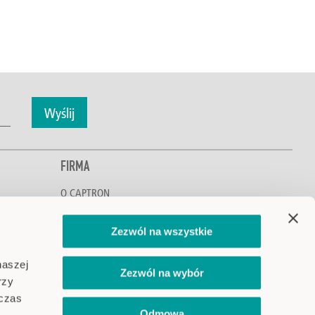
Wyślij
FIRMA
O CAPTRON
Poznaj CAPTRON
Ochrona środowiska i klimatu
Zezwól na wszystkie
Kariera
Lokalizacje
naszej
Zezwól na wybór
Aktualności i wydarzenia
rzy
dczas
Odmowa