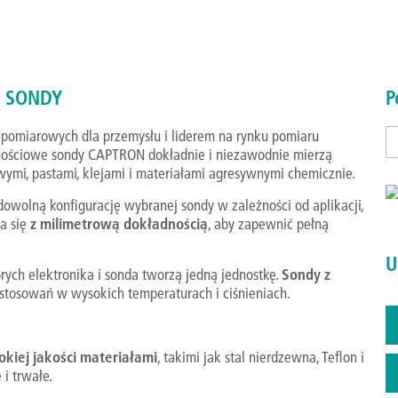
A SONDY
P
pomiarowych dla przemysłu i liderem na rynku pomiaru
mnościowe sondy CAPTRON dokładnie i niezawodnie mierzą
ymi, pastami, klejami i materiałami agresywnymi chemicznie.
owolną konfigurację wybranej sondy w zależności od aplikacji,
wa się
z milimetrową dokładnością
, aby zapewnić pełną
U
órych elektronika i sonda tworzą jedną jednostkę.
Sondy z
zastosowań w wysokich temperaturach i ciśnieniach.
kiej jakości materiałami
, takimi jak stal nierdzewna, Teflon i
 i trwałe.