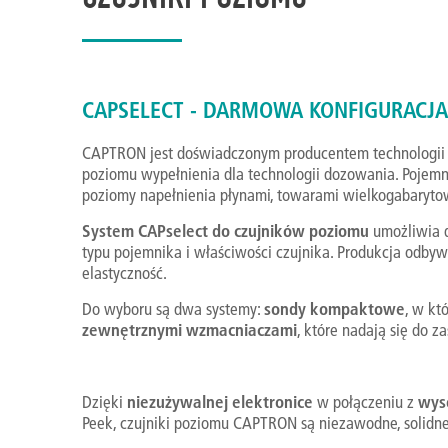
CAPSELECT - DARMOWA KONFIGURACJ
CAPTRON jest doświadczonym producentem technologii 
poziomu wypełnienia dla technologii dozowania. Poje
poziomy napełnienia płynami, towarami wielkogabarytow
System CAPselect do czujników poziomu
umożliwia d
typu pojemnika i właściwości czujnika. Produkcja odby
elastyczność.
Do wyboru są dwa systemy:
sondy kompaktowe
, w kt
zewnętrznymi wzmacniaczami
, które nadają się do 
Dzięki
niezużywalnej elektronice
w połączeniu z
wyso
Peek, czujniki poziomu CAPTRON są niezawodne, solidne