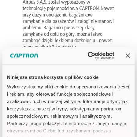
Airbus S.A.S. został wyposażony w
technologię pojemnościową CAPTRON. Nawet
przy dużym obciążeniu bagażników
zamykanie dla pasażerów i załogi nie stanowi
problemu. Bagażniki pierwszej klasy,
zamykane od dołu do góry, można łatwo
zamknąć dzięki lekkiemu dotknięciu - nawet
w przypadku 50 kg bagażu.
Na skróty
Niniejsza strona korzysta z plików cookie
Firma
Wykorzystujemy pliki cookie do spersonalizowania treści
i reklam, aby oferować funkcje społecznościowe i
Produkty CAPTRON
analizować ruch w naszej witrynie. Informacje o tym, jak
korzystasz z naszej witryny, udostępniamy partnerom
Wsparcie
społecznościowym, reklamowym i analitycznym.
Targi i wydarzenia
Partnerzy mogą połączyć te informacje z innymi danymi
otrzymanymi od Ciebie lub uzyskanymi podczas