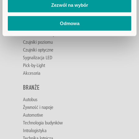
Zezwól na wybór
PRODUKTY
Odmowa
Przyciski pojemnościowe SENSORswitches
Sterowanie dwuręczne
Czujniki poziomu
Czujniki optyczne
Sygnalizacja LED
Pick-by-Light
Akcesoria
BRANŻE
Autobus
Żywność i napoje
Automotive
Technologia budynków
Intralogistyka
Technika lotnicza