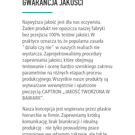
GWARANCJA JAKOŚCI
Najwyższa jakość jest dla nas oczywista.
Żaden produkt nie opuszcza naszej fabryki
bez przejścia 100% testów jakości. W
praktyce oznacza to, że popularna zasada
"działa czy nie" w naszych realiach nie
wystarcza. Zaprojektowaliśmy procedury
zapewniania jakości, które obejmują
testowanie i ocenę bardzo szerokiego zakresu
parametrów na różnych etapach procesu
produkcyjnego. Wszystkie nasze produkty są
wytwarzane wewnętrznie i opatrzone
pieczęcią CAPTRON „JAKOŚĆ TWORZONA W
BAWARII”.
Nasza koncepcja jest wspierana przez płaskie
hierarchie w firmie. Zapewniamy krótką
komunikację, brak biurokracji i idealną
produkcję - nie tylko prowadzimy prace
rozwojowe we własnym zakresie, ale także