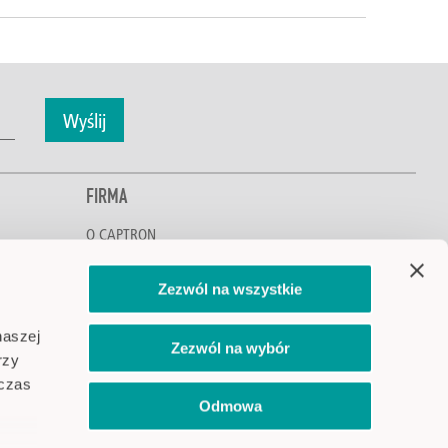
Wyślij
FIRMA
O CAPTRON
Poznaj CAPTRON
Ochrona środowiska i klimatu
Zezwól na wszystkie
Kariera
Lokalizacje
naszej
Zezwól na wybór
Aktualności i wydarzenia
rzy
dczas
Odmowa
Odwiedź CAPTRON na