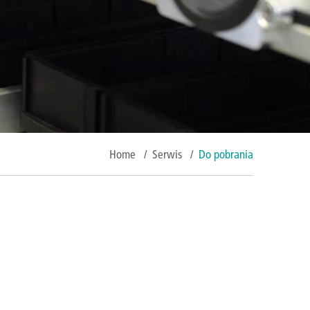
Home
/
Serwis
/
Do pobrania