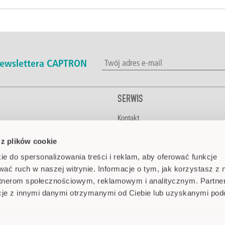
 newslettera CAPTRON
SERWIS
Kontakt
napoje
Do pobrania
 z plików cookie
CAPTRON na świecie
a budynków
Media
ie do spersonalizowania treści i reklam, aby oferować funkcje
ka
FAQ
wać ruch w naszej witrynie. Informacje o tym, jak korzystasz z 
tnicza
rtnerom społecznościowym, reklamowym i analitycznym. Partne
medyczna i farmaceutyczna
cje z innymi danymi otrzymanymi od Ciebie lub uzyskanymi po
cjalne
a przemysłowa