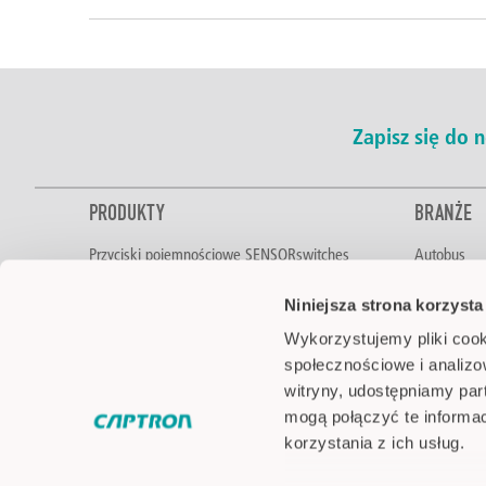
Zapisz się do
PRODUKTY
BRANŻE
Przyciski pojemnościowe SENSORswitches
Autobus
Sterowanie dwuręczne
Żywność i 
Niniejsza strona korzysta
Czujniki poziomu
Automotive
Czujniki optyczne
Technologi
Wykorzystujemy pliki cook
Sygnalizacja LED
Intralogisty
społecznościowe i analizo
Pick-by-Light
Technika lo
witryny, udostępniamy pa
Akcesoria
Inżynieria 
mogą połączyć te informa
Pojazdy spe
korzystania z ich usług.
Automatyk