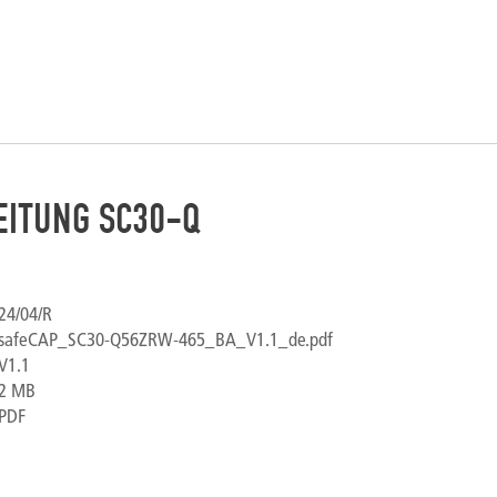
EITUNG SC30-Q
24/04/R
safeCAP_SC30-Q56ZRW-465_BA_V1.1_de.pdf
V1.1
2 MB
PDF