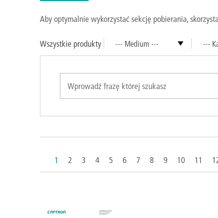
Aby optymalnie wykorzystać sekcję pobierania, skorzysta
Wszystkie produkty
--- Medium ---
--- K
1
2
3
4
5
6
7
8
9
10
11
1