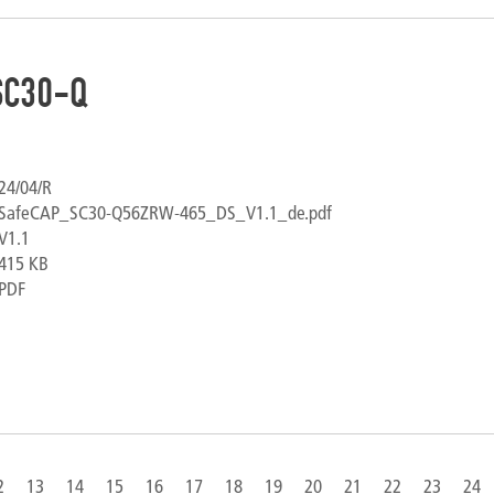
SC30-Q
24/04/R
SafeCAP_SC30-Q56ZRW-465_DS_V1.1_de.pdf
V1.1
415 KB
PDF
2
13
14
15
16
17
18
19
20
21
22
23
24