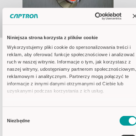
Niniejsza strona korzysta z plików cookie
Wykorzystujemy pliki cookie do spersonalizowania treści i
reklam, aby oferować funkcje społecznościowe i analizować
Kolory obudowy
ruch w naszej witrynie. Informacje o tym, jak korzystasz z
naszej witryny, udostępniamy partnerom społecznościowym
Obudowa ze stali nierdzewnej
reklamowym i analitycznym. Partnerzy mogą połączyć te
informacje z innymi danymi otrzymanymi od Ciebie lub
Specyfikacje
uzyskanymi podczas korzystania z ich usług.
Napięcie
24V DC
Polityka prywatności
zasilania
Imprint
Wybór
Pobór prądu
Maksymalnie 30mA
Niezbędne
zgody
Feedback
7 kolorów LED
optyczny