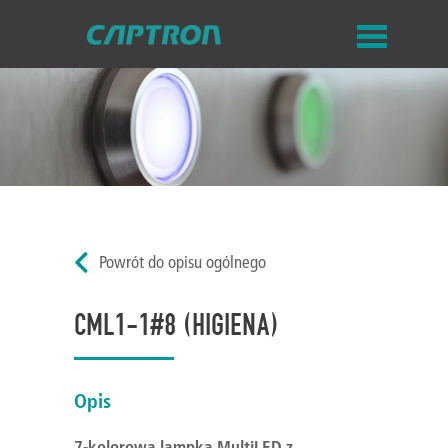
Powrót do opisu ogólnego
CML1-1#8 (HIGIENA)
Opis
7-kolorowa lampka MultiLED z