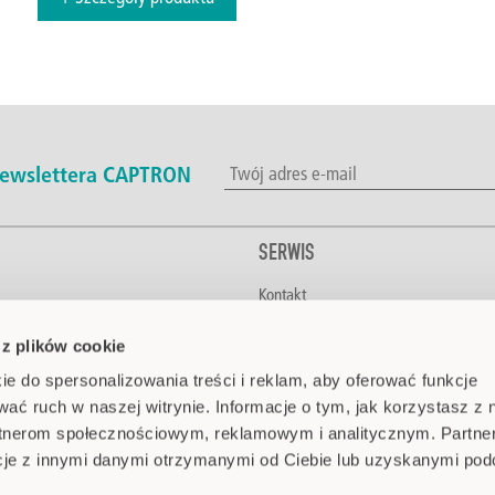
 newslettera CAPTRON
SERWIS
Kontakt
napoje
Do pobrania
 z plików cookie
CAPTRON na świecie
a budynków
Media
ie do spersonalizowania treści i reklam, aby oferować funkcje
ka
FAQ
wać ruch w naszej witrynie. Informacje o tym, jak korzystasz z 
tnicza
rtnerom społecznościowym, reklamowym i analitycznym. Partne
medyczna i farmaceutyczna
cje z innymi danymi otrzymanymi od Ciebie lub uzyskanymi po
cjalne