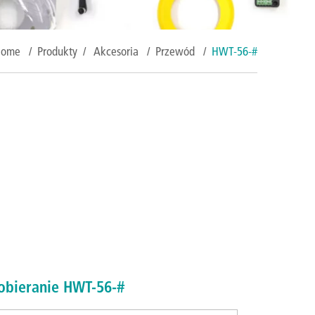
Home
/
Produkty
/
Akcesoria
/
Przewód
/
HWT-56-#
obieranie HWT-56-#