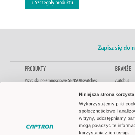
+ Szczegóły produktu
Zapisz się do
PRODUKTY
BRANŻE
Przyciski pojemnościowe SENSORswitches
Autobus
Sterowanie dwuręczne
Żywność i 
Niniejsza strona korzysta
Czujniki poziomu
Automotive
Czujniki optyczne
Technologi
Wykorzystujemy pliki cook
Sygnalizacja LED
Intralogisty
społecznościowe i analizo
Pick-by-Light
Technika lo
witryny, udostępniamy pa
Akcesoria
Inżynieria 
mogą połączyć te informa
Pojazdy spe
korzystania z ich usług.