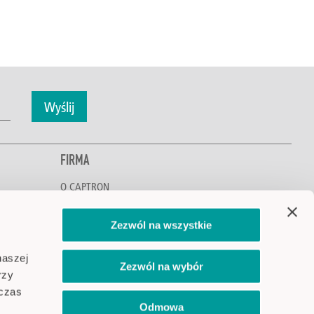
Wyślij
FIRMA
O CAPTRON
Poznaj CAPTRON
Ochrona środowiska i klimatu
Zezwól na wszystkie
Kariera
Lokalizacje
naszej
Zezwól na wybór
Aktualności i wydarzenia
rzy
dczas
Odmowa