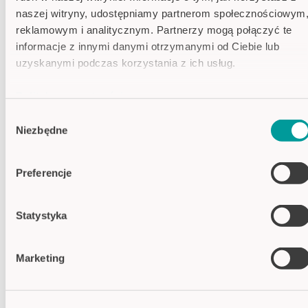
TECHNOLOGIA POMIARU TCP -
naszej witryny, udostępniamy partnerom społecznościowym
Roboty spawalnicze i klejące w
reklamowym i analitycznym. Partnerzy mogą połączyć te
maszynach firmy YASKAWA Europe
informacje z innymi danymi otrzymanymi od Ciebie lub
GmbH
uzyskanymi podczas korzystania z ich usług.
Aktualności 09.03.2018
: Jednostki
Polityka prywatności
pomiarowe CAPTRON TCP gwarantują
dokładny pomiar igieł robotów spawalniczych
Imprint
Wybór
i klejowych firmy YASKAWA Europe GmbH.
Niezbędne
zgody
+ Dowiedz się więcej
Preferencje
Statystyka
Marketing