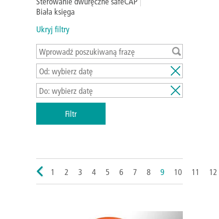
Sterowanie dwuręczne safeCAP
Biała księga
Ukryj filtry
1
2
3
4
5
6
7
8
9
10
11
12