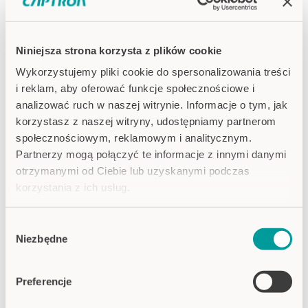
Niniejsza strona korzysta z plików cookie
Wykorzystujemy pliki cookie do spersonalizowania treści
i reklam, aby oferować funkcje społecznościowe i
analizować ruch w naszej witrynie. Informacje o tym, jak
korzystasz z naszej witryny, udostępniamy partnerom
społecznościowym, reklamowym i analitycznym.
Partnerzy mogą połączyć te informacje z innymi danymi
POWIĄZANE AKTUALNOŚCI
otrzymanymi od Ciebie lub uzyskanymi podczas
korzystania z ich usług.
Polityka prywatności
Wybór
Imprint
Niezbędne
zgody
Preferencje