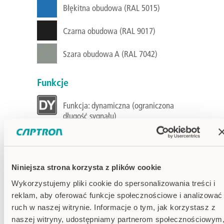
Błękitna obudowa (RAL 5015)
Czarna obudowa (RAL 9017)
Szara obudowa A (RAL 7042)
Funkcje
Funkcja: dynamiczna (ograniczona
długość sygnału)
Półautomatyczna
Wyjście przełączające: tranzystor PNP
Niniejsza strona korzysta z plików cookie
Wykorzystujemy pliki cookie do spersonalizowania treści i
Specyfikacje
reklam, aby oferować funkcje społecznościowe i analizować
ruch w naszej witrynie. Informacje o tym, jak korzystasz z
Napięcie
24V DC
zasilania
naszej witryny, udostępniamy partnerom społecznościowym