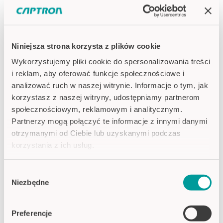
zostaną przesłane do vimeo / YouTube i
że zapoznałeś się z
polityką
prywatności
.
Niniejsza strona korzysta z plików cookie
Wykorzystujemy pliki cookie do spersonalizowania treści
i reklam, aby oferować funkcje społecznościowe i
analizować ruch w naszej witrynie. Informacje o tym, jak
korzystasz z naszej witryny, udostępniamy partnerom
społecznościowym, reklamowym i analitycznym.
Partnerzy mogą połączyć te informacje z innymi danymi
otrzymanymi od Ciebie lub uzyskanymi podczas
korzystania z ich usług.
POWIĄZANE AKTUALNOŚCI
Polityka prywatności
Wybór
Imprint
Niezbędne
zgody
Preferencje